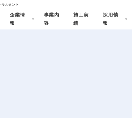
ンサルタント
企業情
事業内
施工実
採用情
報
容
績
報
企業情報
施工実績
SDGs