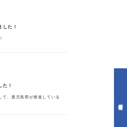
ました！
！
した！
として、鹿児島県が推進している
採用情報