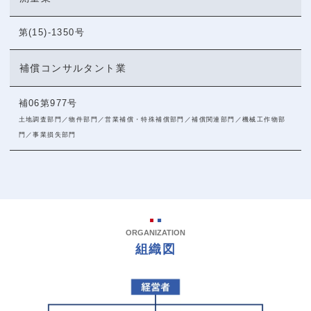
第(15)-1350号
補償コンサルタント業
補06第977号
土地調査部門／物件部門／営業補償・特殊補償部門／補償関連部門／機械工作物部
門／事業損失部門
ORGANIZATION
組織図