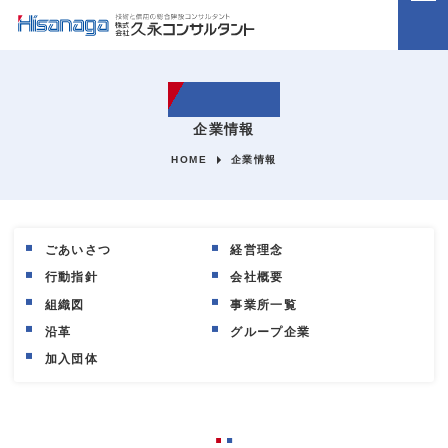
ホーム
企業情報
HOME
企業情報
企業情報
ごあいさつ
経営理念
事業内容
行動指針
会社概要
組織図
事業所一覧
沿革
グループ企業
施工実績
加入団体
採用情報