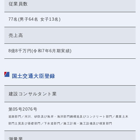
従業員数
77名(男子64名 女子13名)
売上高
8億8千万円(令和7年6月期実績)
国土交通大臣登録
建設コンサルタント業
第05号2076号
道路部門／河川、砂防及び海岸・海洋部門鋼構造及びコンクリート部門／農業土木
部門土質及び基礎部門／下水道部門／施工計画・施工設備及び積算部門
測量業